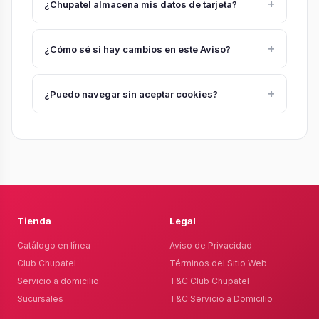
contacto@chupatel.com.
+
¿Chupatel almacena mis datos de tarjeta?
No, trabajamos con plataformas de pago seguras
que manejan esa información.
+
¿Cómo sé si hay cambios en este Aviso?
Se publicarán en nuestro sitio web y notificaremos
cambios relevantes por los canales registrados.
+
¿Puedo navegar sin aceptar cookies?
Sí, aunque algunas funciones pueden verse
limitadas.
Tienda
Legal
Catálogo en línea
Aviso de Privacidad
Club Chupatel
Términos del Sitio Web
Servicio a domicilio
T&C Club Chupatel
Sucursales
T&C Servicio a Domicilio