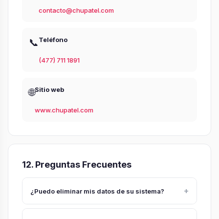
contacto@chupatel.com
Teléfono
📞
(477) 711 1891
Sitio web
🌐
www.chupatel.com
12. Preguntas Frecuentes
+
¿Puedo eliminar mis datos de su sistema?
Sí, mediante solicitud ARCO enviada a