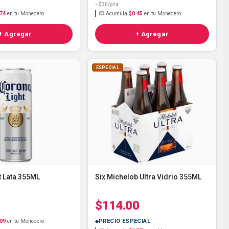
~$30/pza
.74
en tu Monedero
Acumula
$0.45
en tu Monedero
+ Agregar
+ Agregar
ESPECIAL
t Lata 355ML
Six Michelob Ultra Vidrio 355ML
$114.00
.09
en tu Monedero
PRECIO ESPECIAL