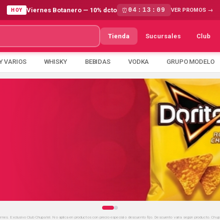
Viernes Botanero — 10% dcto
04
:
13
:
07
⏰
VER PROMOS →
HOY
Tienda
Sucursales
Club
Y VARIOS
WHISKY
BEBIDAS
VODKA
GRUPO MODELO
viernes. Exclusivo Club Chupatel. No aplica en productos con precio especial o descuento fijo. Descuento varía según producto. Chu