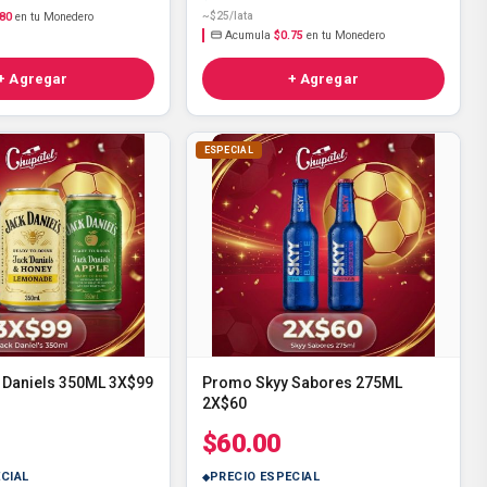
.80
en tu Monedero
~$25/lata
Acumula
$0.75
en tu Monedero
+ Agregar
+ Agregar
ESPECIAL
Daniels 350ML 3X$99
Promo Skyy Sabores 275ML
2X$60
$60.00
CIAL
PRECIO ESPECIAL