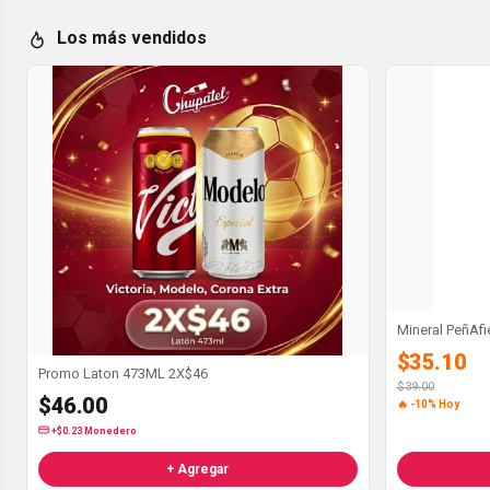
Los más vendidos
$35.10
Promo Laton 473ML 2X$46
$39.00
$46.00
🔥 -10% Hoy
+$0.23 Monedero
+ Agregar