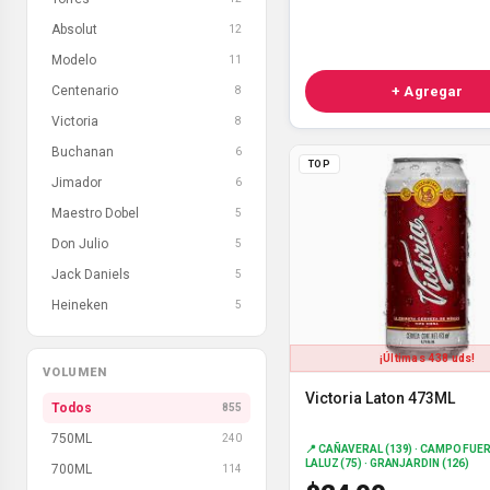
Absolut
12
Modelo
11
Centenario
+ Agregar
8
Victoria
8
Buchanan
6
TOP
Jimador
6
Maestro Dobel
5
Don Julio
5
Jack Daniels
5
Heineken
5
¡Últimas 438 uds!
VOLUMEN
Victoria Laton 473ML
Todos
855
750ML
240
📍 CAÑAVERAL (139) · CAMPO FUERT
LALUZ (75) · GRANJARDIN (126)
700ML
114