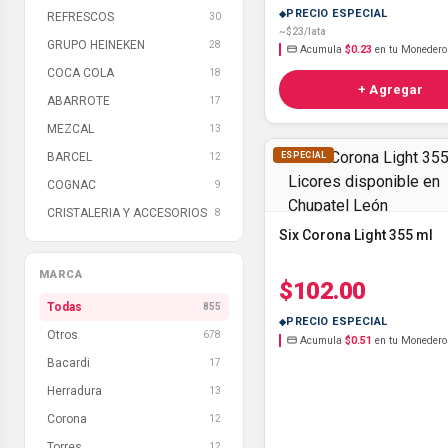
PRECIO ESPECIAL
REFRESCOS
30
~$23/lata
GRUPO HEINEKEN
28
Acumula
$0.23
en tu Monedero
COCA COLA
18
+ Agregar
ABARROTE
17
MEZCAL
13
BARCEL
ESPECIAL
12
COGNAC
9
CRISTALERIA Y ACCESORIOS
8
Six Corona Light 355 ml
MARCA
$102.00
Todas
855
PRECIO ESPECIAL
Otros
678
Acumula
$0.51
en tu Monedero
Bacardi
17
Herradura
13
Corona
12
Torres
12