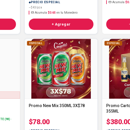
PRECIO ESPECIAL
Acumula
$0
~$43/pza
Acumula
$0.65
en tu Monedero
+ Agregar
ESPECIAL
ESPECIAL
Promo New Mix 350ML 3X$78
Promo Cart
355ML
E (98) ·
$78.00
$380.0