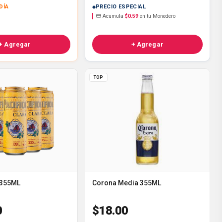
DÍA
PRECIO ESPECIAL
Acumula
$0.59
en tu Monedero
+ Agregar
+ Agregar
TOP
 355ML
Corona Media 355ML
0
$18.00