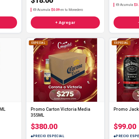
$18.00
Acumula
$3
Acumula
$0.09
en tu Monedero
+ Agregar
ESPECIAL
ESPECIAL
5ML
Promo Carton Victoria Media
Promo Jack 
355ML
$380.00
$99.00
PRECIO ESPECIAL
PRECIO ESPE