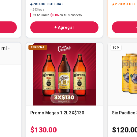
PRECIO ESPECIAL
PROMO DEL 
~$43/pza
Acumula
$0.86
en tu Monedero
+ Agregar
ESPECIAL
TOP
Promo Megas 1.2L 3X$130
Six Pacifico
$130.00
$120.0