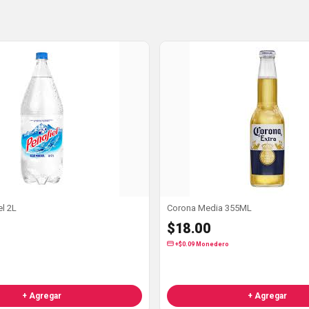
Mineral PeñAfiel 2L
Corona Media 355ML
$18.00
+$0.09 Monedero
+ Agregar
+ Agregar