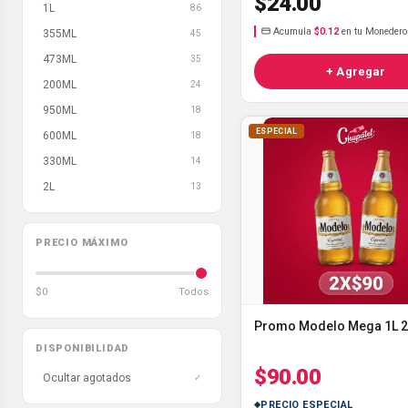
$24.00
1L
86
Acumula
$0.12
en tu Monedero
355ML
45
473ML
35
+ Agregar
200ML
24
950ML
18
ESPECIAL
600ML
18
330ML
14
2L
13
PRECIO MÁXIMO
$0
Todos
Promo Modelo Mega 1L 
DISPONIBILIDAD
$90.00
Ocultar agotados
✓
PRECIO ESPECIAL