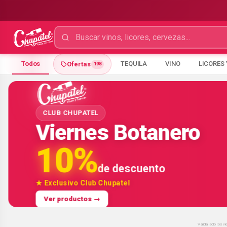
Todos
TEQUILA
VINO
LICORES 
Ofertas
198
CLUB CHUPATEL
Viernes Botanero
10%
de descuento
★ Exclusivo Club Chupatel
Ver productos →
Válida solo los 