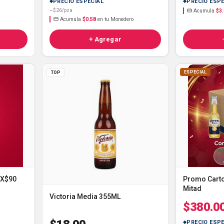
PRECIO ESPECIAL
PRECIO ESPE
~$26/pza
Acumula
$3
Acumula
$0.58
en tu Monedero
+ Agregar
ESPECIAL
TOP
2X$90
Promo Cart
Mitad
Victoria Media 355ML
$380.0
PRECIO ESPE