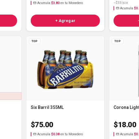
Acumula
$3.80
en tu Monedero
~$33/pza
Acumula
$0
+ Agregar
TOP
TOP
Six Barril 355ML
Corona Ligh
$75.00
$18.00
Acumula
$0.38
en tu Monedero
Acumula
$0