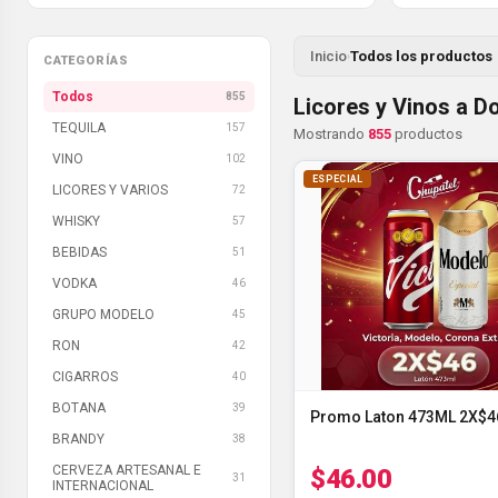
Inicio
Todos los productos
›
CATEGORÍAS
Todos
855
Licores y Vinos a D
TEQUILA
157
Mostrando
855
productos
VINO
102
ESPECIAL
LICORES Y VARIOS
72
WHISKY
57
BEBIDAS
51
VODKA
46
GRUPO MODELO
45
RON
42
CIGARROS
40
BOTANA
39
Promo Laton 473ML 2X$4
BRANDY
38
CERVEZA ARTESANAL E
$46.00
31
INTERNACIONAL