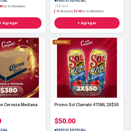
CIAL
PRECIO ESPECIAL
.80
en tu Monedero
~$21/pza
Acumula
$0.48
en tu Monedero
+ Agregar
+ Agregar
ESPECIAL
on Cerveza Mediana
Promo Sol Clamato 473ML 2X$50
0
$50.00
CIAL
PRECIO ESPECIAL