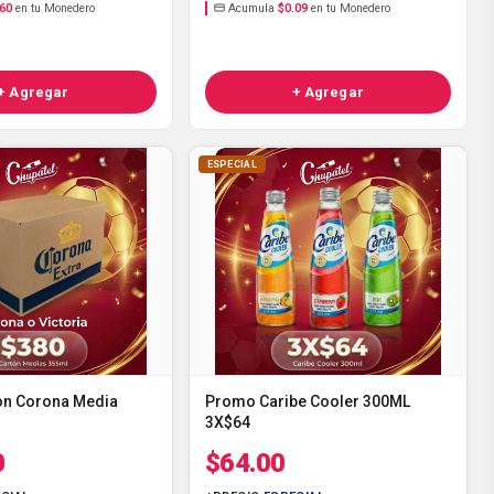
.60
en tu Monedero
Acumula
$0.09
en tu Monedero
+ Agregar
+ Agregar
ESPECIAL
on Corona Media
Promo Caribe Cooler 300ML
3X$64
0
$64.00