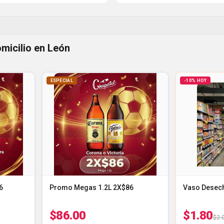
omicilio en León
ESPECIAL
-10% HOY
6
Promo Megas 1.2L 2X$86
Vaso Desech
$86.00
$1.80
$2.