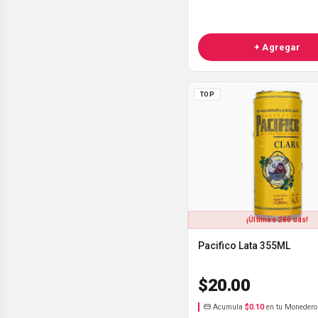
+ Agregar
TOP
¡Últimas 280 uds!
Pacifico Lata 355ML
$20.00
Acumula
$0.10
en tu Monedero